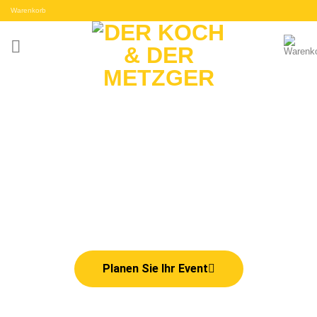
Warenkorb
Ihr Cateringprofi für Castrop-
Rauxel
Wenn wir kommen geht die
Sonne auf!
Planen Sie Ihr Event