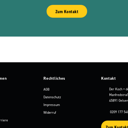
Zum Kontakt
men
Rechtliches
Kontakt
Der Koch + d
AGB
Manfredstra
Datenschutz
45891 Gelsen
Impressum
0209 177 54
Widerruf
rriere
Zum Kontak