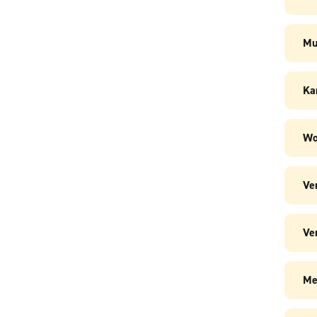
Mu
Ka
Wo
Ve
Ver
Me