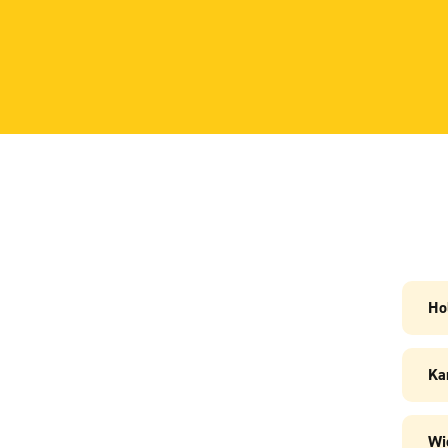
Ho
Ka
Wi