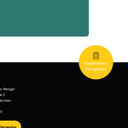
Kostenloser
Partyplaner
er Metzger
ße 2
kirchen
01
tformular