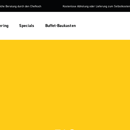
iche Beratung durch den Chefkoch
Kostenlose Abholung oder Lieferung zum Selbstkosten
ering
Specials
Buffet-Baukasten