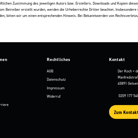
tlichen Zustimmung des jeweiligen Autors bzw. Erstellers. Downloads und Kopien dieser 
 vom Betreiber erstellt wurden, werden die Urheberrechte Dritter beachtet. Insbesondere w
en, bitten wir um einen entsprechenden Hinweis. Bei Bekanntwerden von Rechtsverletzu
men
Rechtliches
Kontakt
Der Koch + d
AGB
Manfredstra
Datenschutz
45891 Gelsen
Impressum
0209 177 54
Widerruf
rriere
Zum Kontak