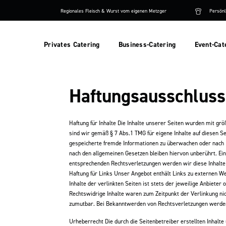
Skip
Regionales Fleisch & Wurst vom eigenen Metzger
Persönl
to
content
Privates Catering
Business-Catering
Event-Cat
Haftungsausschluss
Haftung für Inhalte Die Inhalte unserer Seiten wurden mit größ
sind wir gemäß § 7 Abs.1 TMG für eigene Inhalte auf diesen Se
gespeicherte fremde Informationen zu überwachen oder nach U
nach den allgemeinen Gesetzen bleiben hiervon unberührt. Ei
entsprechenden Rechtsverletzungen werden wir diese Inhalt
Haftung für Links Unser Angebot enthält Links zu externen We
Inhalte der verlinkten Seiten ist stets der jeweilige Anbiete
Rechtswidrige Inhalte waren zum Zeitpunkt der Verlinkung nic
zumutbar. Bei Bekanntwerden von Rechtsverletzungen werden
Urheberrecht Die durch die Seitenbetreiber erstellten Inhalt