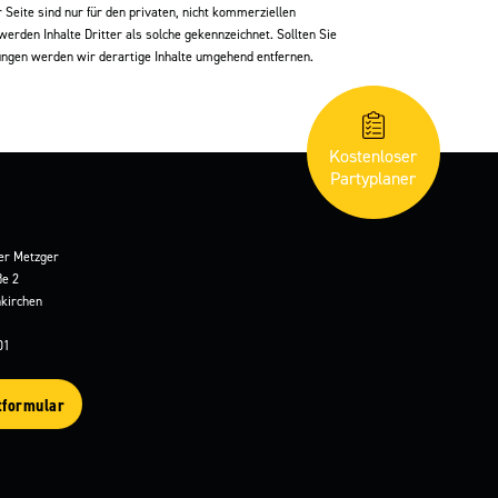
Seite sind nur für den privaten, nicht kommerziellen
erden Inhalte Dritter als solche gekennzeichnet. Sollten Sie
ngen werden wir derartige Inhalte umgehend entfernen.
Kostenloser
Partyplaner
er Metzger
ße 2
kirchen
01
tformular