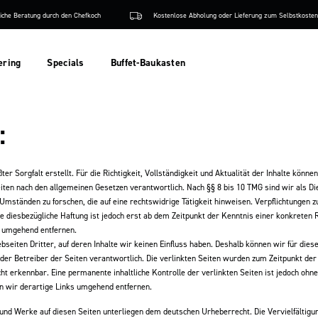
iche Beratung durch den Chefkoch
Kostenlose Abholung oder Lieferung zum Selbstkosten
ering
Specials
Buffet-Baukasten
:
ter Sorgfalt erstellt. Für die Richtigkeit, Vollständigkeit und Aktualität der Inhalte kö
iten nach den allgemeinen Gesetzen verantwortlich. Nach §§ 8 bis 10 TMG sind wir als Die
mständen zu forschen, die auf eine rechtswidrige Tätigkeit hinweisen. Verpflichtungen 
ne diesbezügliche Haftung ist jedoch erst ab dem Zeitpunkt der Kenntnis einer konkreten
e umgehend entfernen.
bseiten Dritter, auf deren Inhalte wir keinen Einfluss haben. Deshalb können wir für di
r oder Betreiber der Seiten verantwortlich. Die verlinkten Seiten wurden zum Zeitpunkt de
ht erkennbar. Eine permanente inhaltliche Kontrolle der verlinkten Seiten ist jedoch ohn
 wir derartige Links umgehend entfernen.
e und Werke auf diesen Seiten unterliegen dem deutschen Urheberrecht. Die Vervielfältig